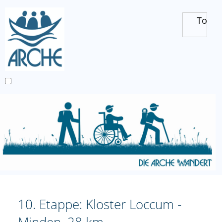
Toggl
10. Etappe: Kloster Loccum -
Minden, 28 km