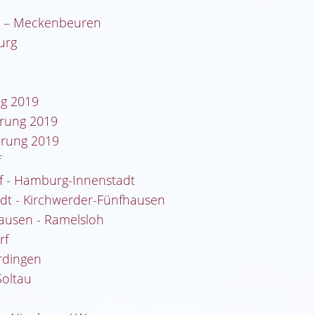
en – Meckenbeuren
urg
ng 2019
rung 2019
erung 2019
f
f - Hamburg-Innenstadt
dt - Kirchwerder-Fünfhausen
hausen - Ramelsloh
rf
erdingen
Soltau