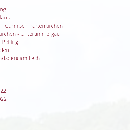
ang
lansee
ee - Garmisch-Partenkirchen
nkirchen - Unterammergau
 Peiting
hofen
Landsberg am Lech
022
022