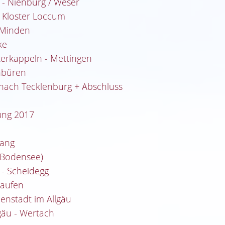
p - Nienburg / Weser
- Kloster Loccum
 Minden
ke
terkappeln - Mettingen
enbüren
nach Tecklenburg + Abschluss
ung 2017
nang
 (Bodensee)
 - Scheidegg
taufen
enstadt im Allgäu
gäu - Wertach