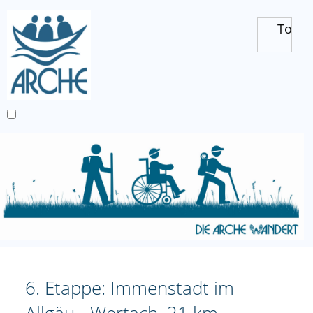
Toggl
6. Etappe: Immenstadt im
Allgäu - Wertach, 21 km